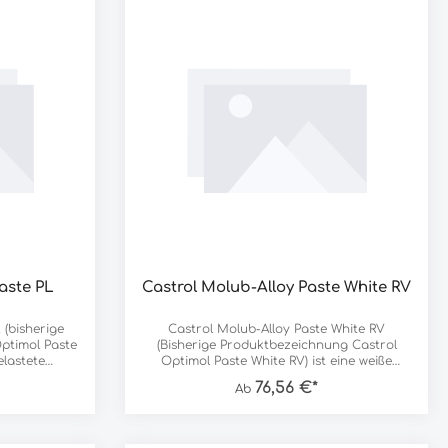
aste PL
Castrol Molub-Alloy Paste White RV
 (bisherige
Castrol Molub-Alloy Paste White RV
ptimol Paste
(Bisherige Produktbezeichnung Castrol
elastete
Optimol Paste White RV) ist eine weiße
und- und
Montagepaste, die bestens für Grund- und
76,56 €*
Ab
en Drücken
Dünnfilmschmierung geeignet ist. Die Paste
eignet. Bei
beugt bei richtiger Anwendung
 schwer
Passungsrost vor und erleichtert die
ohrungen,
Montage und Demontage deutlich. Sie