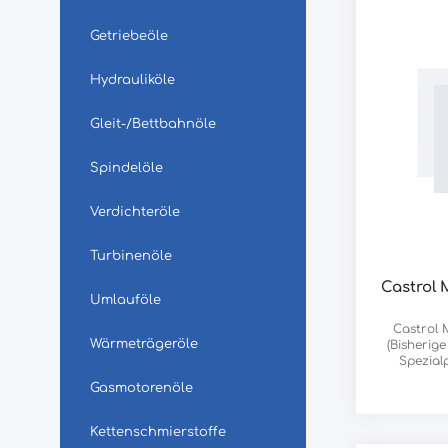
Getriebeöle
Hydrauliköle
Gleit-/Bettbahnöle
Spindelöle
Verdichteröle
Turbinenöle
Castrol 
Umlauföle
Castrol 
Wärmeträgeröle
(Bisherig
Spezialp
sauberen
Gasmotorenöle
Grund- bzw
geeignet. 
vor. Die P
Kettenschmierstoffe
Jahren wie