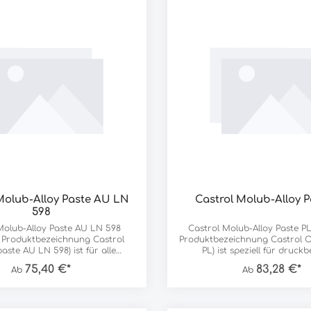
Molub-Alloy Paste AU LN
Castrol Molub-Alloy P
598
Molub-Alloy Paste AU LN 598
Castrol Molub-Alloy Paste PL
e Produktbezeichnung Castrol
Produktbezeichnung Castrol O
aste AU LN 598) ist für alle
PL) ist speziell für druckb
 Montagearbeiten sowie als
Gleitstellen sowie als Gr
75,40 €*
83,28 €*
Ab
Ab
. Dünnfilmschmierung bestens
Dünnfilmschmierung bei hoh
Sie beugt Passungsrost gezielt
und Temperaturen bestens ge
assteile lassen sich auch nach
größeren Flächen und an
der problemlos lösen. Castrol
zugänglichen Stellen wie B