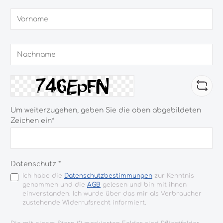
Vorname
Nachname
Um weiterzugehen, geben Sie die oben abgebildeten
Zeichen ein*
Datenschutz *
Ich habe die
Datenschutzbestimmungen
zur Kenntnis
genommen und die
AGB
gelesen und bin mit ihnen
einverstanden. Ich wurde über das mir als Verbraucher
zustehende Widerrufsrecht informiert.