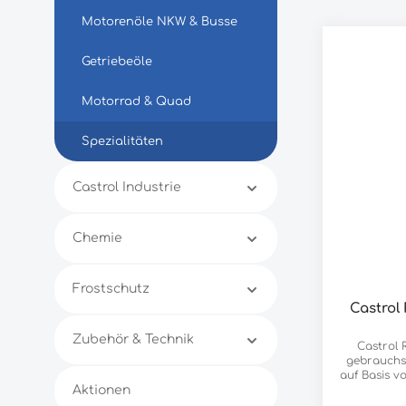
Motorenöle NKW & Busse
Getriebeöle
Motorrad & Quad
Spezialitäten
Castrol Industrie
Chemie
Frostschutz
Castrol
Zubehör & Technik
Castrol 
gebrauchsfe
auf Basis v
Aktionen
OAT Inhib
Säuren). I