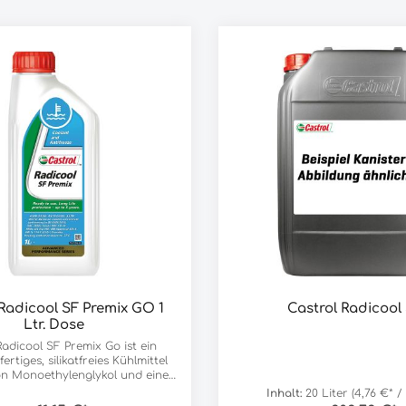
 Radicool SF Premix GO 1
Castrol Radicool
Ltr. Dose
Radicool SF Premix Go ist ein
rtiges, silikatfreies Kühlmittel
on Monoethylenglykol und einer
itor-Technologie (organische
Inhalt:
20 Liter
(4,76 €* / 
m Gegensatz zu herkömmlichen