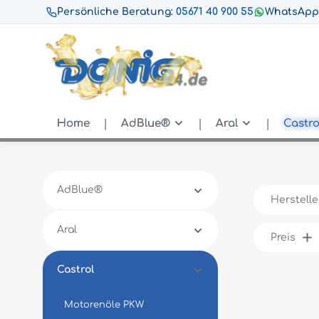
Persönliche Beratung:
05671 40 900 55
WhatsApp
Home
AdBlue®
Aral
Castro
AdBlue®
Herstelle
Aral
Preis
Castrol
Motorenöle PKW