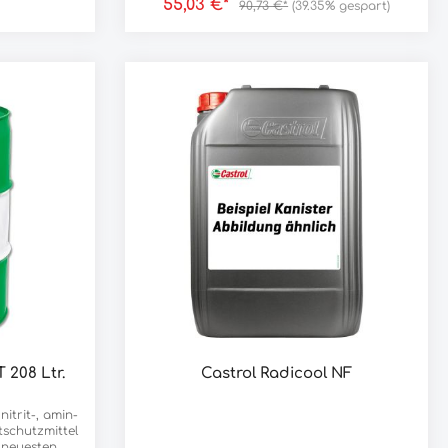
55,03 €*
90,73 €*
(39.35% gespart)
Aufrechterhaltung von Motorleistung und
Effizienz. Die innovative Formulierung ist
mit den üblichen Materialien im Motor
(Motorbauteile und Dichtungen) verträglich
und greift diese, trotz kraftvoller
Reinigungswirkung, nicht an. Castrol
Engine Shampoo wird vor dem
Motorölwechsel in entsprechender Menge
dem Motoröl beigefügt, anschließend dann
10 Minuten im Leerlauf umgewälzt und
dann mit dem Motoröl abgelassen.
 208 Ltr.
Castrol Radicool NF
nitrit-, amin-
tschutzmittel
 neuesten