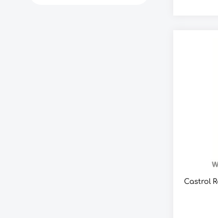
Frostschutzm
SF Prem
Phosphate,
Radicool S
weiten Betr
effektive M
und bietet 
Radicool S
entwickelt, 
oder Ko
verw
Motorkons
Ko
Gummisc
Dichtungen
werden.
Kühlmitte
nicht mit
werden,
Gerätehe
Radicool 
verwenden
Kühlsyst
Castrol 
W