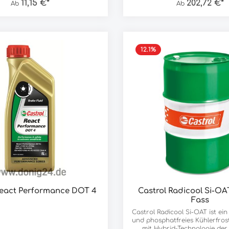
11,15 €*
202,72 €*
Ab
Ab
itteln enthält Castrol Radicool
ix Go keine Amine, Nitrite,
 Silikate oder Borate. Castrol
F Premix Go arbeitet in einem
iebstemperaturbereich für eine
otorkühlung in allen Klimazonen
12.1
%
Frostschutz bis -38 °C. Castrol
F Premix Go wurde für Motoren
die Gusseisen, Aluminium, Kupfer
mbinationen dieser Metalle
enden, die in modernen
truktionen verwendet werden.
mpatibel mit Standard
hläuchen, Dichtungen und
, die im Kühlsystem verwendet
 In den meisten Fällen sind
l nicht kompatibel und sollten
 anderen Kühlmitteln gemischt
 es sei denn, dies wird vom
rsteller empfohlen. Wenn Sie
SF Premix Go zum ersten Mal
, stellen Sie sicher, dass das
em ausreichend mit sauberem
React Performance DOT 4
Castrol Radicool Si-OAT
asser gespült wurde.
Fass
Castrol Radicool Si-OAT ist ein 
und phosphatfreies Kühlerfros
mit Hybrid-Technologie der