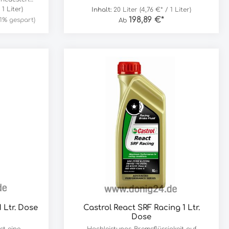
iell für
 1 Liter)
Inhalt:
20 Liter
(4,76 €* / 1 Liter)
welche
198,89 €*
.1% gespart)
Ab
it einer
ic-Acid-
gen. Bei 1:1
er eine
8°C -
utz - Schutz
es ein
 ist.
 Ltr. Dose
Castrol React SRF Racing 1 Ltr.
Dose