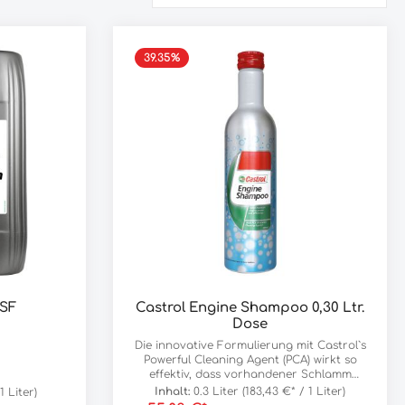
39.35
%
 SF
Castrol Engine Shampoo 0,30 Ltr.
Dose
Die innovative Formulierung mit Castrol`s
Powerful Cleaning Agent (PCA) wirkt so
effektiv, dass vorhandener Schlamm
angelöst und mit dem Ölablassvorgang
Inhalt:
0.3 Liter
(183,43 €* / 1 Liter)
1 Liter)
entfernt wird. Dadurch unterstützt es die