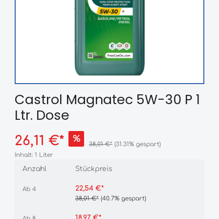
Castrol Magnatec 5W-30 P 1
Ltr. Dose
26,11 €*
%
38,01 €*
(31.31% gespart)
Inhalt:
1 Liter
Anzahl
Stückpreis
22,54 €*
Ab
4
38,01 €*
(40.7% gespart)
18,97 €*
Ab
8