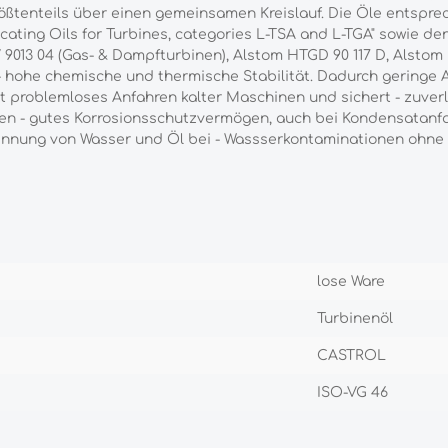
ößtenteils über einen gemeinsamen Kreislauf. Die Öle entspre
icating Oils for Turbines, categories L-TSA and L-TGA" sowie de
013 04 (Gas- & Dampfturbinen), Alstom HTGD 90 117 D, Alstom E
 - hohe chemische und thermische Stabilität. Dadurch geringe 
ht problemloses Anfahren kalter Maschinen und sichert - zuve
n - gutes Korrosionsschutzvermögen, auch bei Kondensatanfal
nnung von Wasser und Öl bei - Wassserkontaminationen ohne 
lose Ware
Turbinenöl
CASTROL
ISO-VG 46