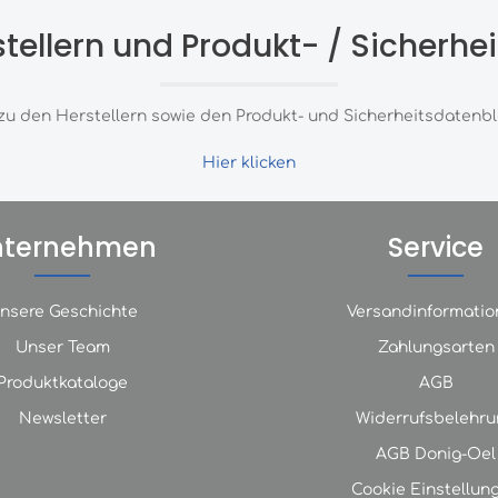
stellern und Produkt- / Sicherhei
zu den Herstellern sowie den Produkt- und Sicherheitsdatenblä
Hier klicken
nternehmen
Service
nsere Geschichte
Versandinformatio
Unser Team
Zahlungsarten
Produktkataloge
AGB
Newsletter
Widerrufsbelehru
AGB Donig-Oel
Cookie Einstellun