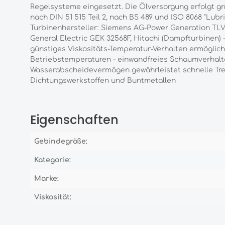
Regelsysteme eingesetzt. Die Ölversorgung erfolgt gr
nach DIN 51 515 Teil 2, nach BS 489 und ISO 8068 "Lubr
Turbinenhersteller: Siemens AG-Power Generation TLV 9
General Electric GEK 32568F, Hitachi (Dampfturbinen)
günstiges Viskositäts-Temperatur-Verhalten ermöglic
Betriebstemperaturen - einwandfreies Schaumverhalte
Wasserabscheidevermögen gewährleistet schnelle Tre
Dichtungswerkstoffen und Buntmetallen
Eigenschaften
Gebindegröße:
Kategorie:
Marke:
Viskosität: